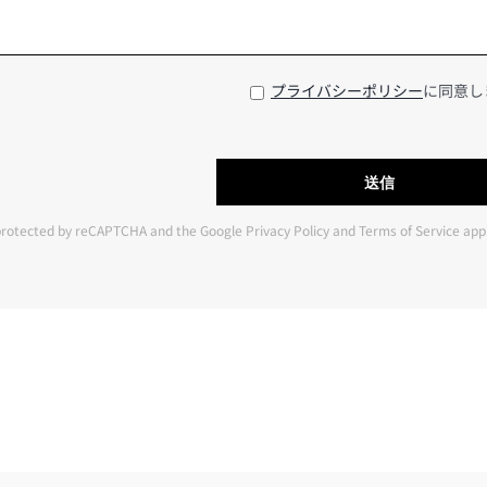
プライバシーポリシー
に同意し
s protected by reCAPTCHA and the Google
Privacy Policy
and
Terms of Service
appl