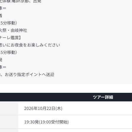
験 庵an京都、出発
車＝
着
分移動）
祭・由岐神社
ーレ鑑賞】
にお夜食をお楽しみください
分移動）
発
車＝
、お送り指定ポイントへ送迎
ツアー詳細
2026年10月22日(木)
19:30発(19:00受付開始)