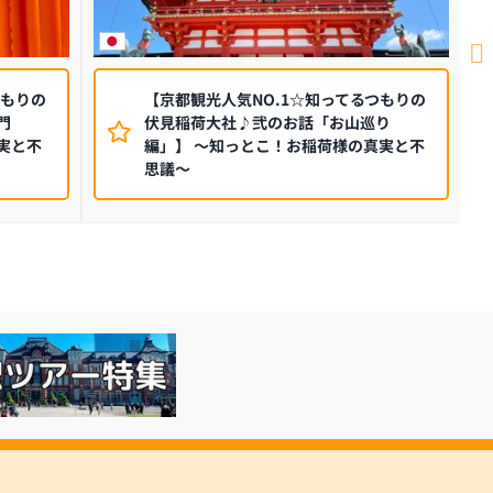
つもりの
【京都観光人気NO.1☆知ってるつもりの
門
伏見稲荷大社♪弐のお話「お山巡り
実と不
編」】 ～知っとこ！お稲荷様の真実と不
思議～