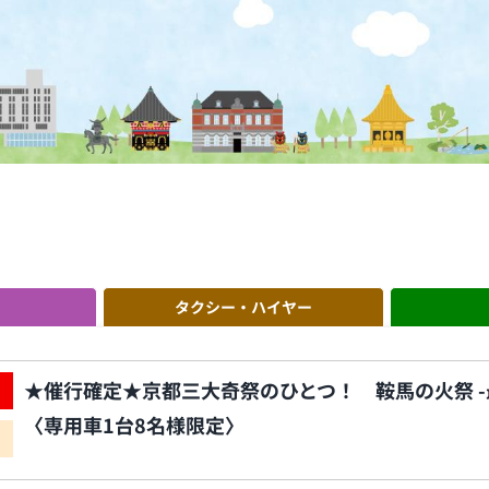
タクシー・ハイヤー
★催行確定★京都三大奇祭のひとつ！ 鞍馬の火祭 -
〈専用車1台8名様限定〉