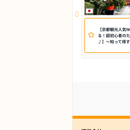
★催行確定★【8月16日限定！】京都、五
【京都観光人気N
山の送り火全部見せ！きらめき求めて追
る！超初心者の
っかけろ！～京都老舗料亭のお弁当を楽
♪】～知って得す
しむ～〈専用車1台8名様限定〉