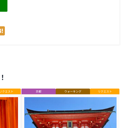
e
opy
Hatena
ink
！
リクエスト
京都
ウォーキング
リクエスト