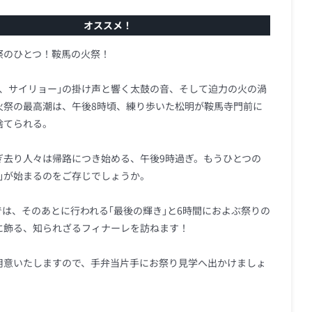
オススメ！
祭のひとつ！鞍馬の火祭！
ー、サイリョー｣の掛け声と響く太鼓の音、そして迫力の火の渦
火祭の最高潮は、午後8時頃、練り歩いた松明が鞍馬寺門前に
捨てられる。
ぎ去り人々は帰路につき始める、午後9時過ぎ。もうひとつの
祭｣が始まるのをご存じでしょうか。
では、そのあとに行われる｢最後の輝き｣と6時間におよぶ祭りの
に飾る、知られざるフィナーレを訪ねます！
用意いたしますので、手弁当片手にお祭り見学へ出かけましょ