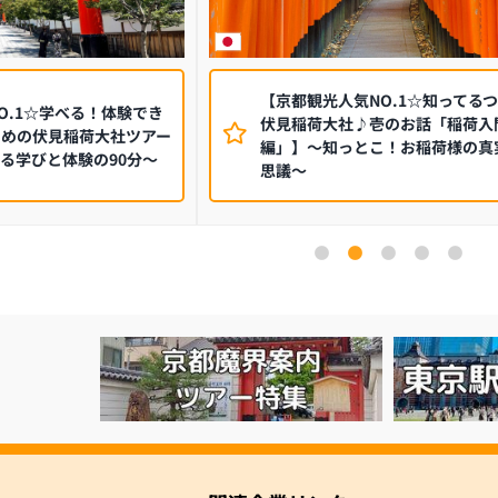
【京都観光人気NO.1☆知ってる
O.1☆学べる！体験でき
伏見稲荷大社♪壱のお話「稲荷入
ための伏見稲荷大社ツアー
編」】～知っとこ！お稲荷様の真
る学びと体験の90分～
思議～