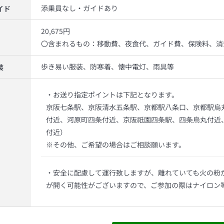
添乗員なし・ガイドあり
イド
20,675円
〇含まれるもの：移動費、夜食代、ガイド費、保険料、消
歩き易い服装、防寒着、懐中電灯、雨具等
装
・お送り指定ポイントは下記となります。
京阪七条駅、京阪清水五条駅、京都駅八条口、京都駅烏
付近、河原町四条付近、京阪祇園四条駅、四条烏丸付近
付近）
※その他、ご希望の場合はご相談願います。
・安全に配慮して運行致しますが、離れていても火の粉
が開く可能性がございますので、ご参加の際はナイロン