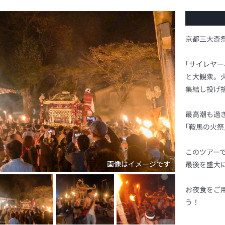
京都三大奇
｢サイレヤ
と大観衆。
集結し投げ
最高潮も過
｢鞍馬の火
このツアー
最後を盛大
お夜食をご
う！