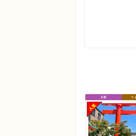
都
タクシー・ハイヤー
催行確定
京都
ウ