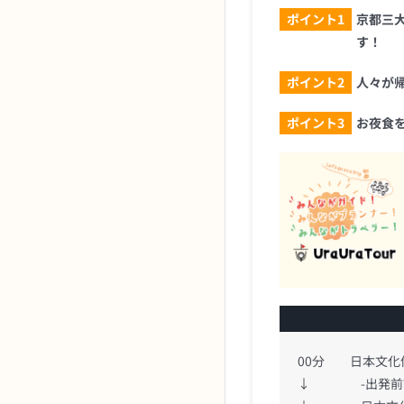
ポイント1
京都三
す！
ポイント2
人々が
ポイント3
お夜食
00分 日本文化体
↓ -出発前説