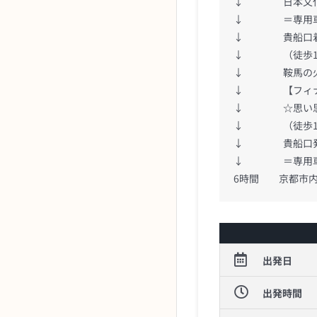
↓ 日本文化体
↓ ＝専用
↓ 貴船口
↓ （徒歩15
↓ 鞍馬の火
↓ 【フィナ
↓ ☆思い思い
↓ （徒歩15
↓ 貴船口
↓ ＝専用
6時間 京都市内
出発日
出発時間