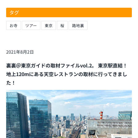
タグ
お寺
ツアー
東京
桜
路地裏
2021年8月2日
裏裏＠東京ガイドの取材ファイルvol.2。 東京駅直結！
地上120mにある天空レストランの取材に行ってきまし
た！