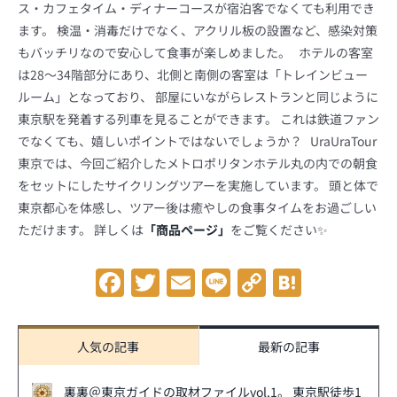
ス・カフェタイム・ディナーコースが宿泊客でなくても利用でき
ます。 検温・消毒だけでなく、アクリル板の設置など、感染対策
もバッチリなので安心して食事が楽しめました。 ホテルの客室
は28～34階部分にあり、北側と南側の客室は「トレインビュー
ルーム」となっており、 部屋にいながらレストランと同じように
東京駅を発着する列車を見ることができます。 これは鉄道ファン
でなくても、嬉しいポイントではないでしょうか？ UraUraTour
東京では、今回ご紹介したメトロポリタンホテル丸の内での朝食
をセットにしたサイクリングツアーを実施しています。 頭と体で
東京都心を体感し、ツアー後は癒やしの食事タイムをお過ごしい
ただけます。 詳しくは
「商品ページ」
をご覧ください✨
Facebook
Twitter
Email
Line
Copy
Hatena
Link
人気の記事
最新の記事
裏裏＠東京ガイドの取材ファイルvol.1。 東京駅徒歩1