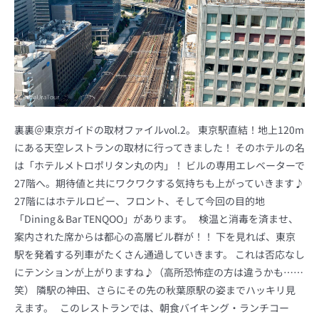
裏裏＠東京ガイドの取材ファイルvol.2。 東京駅直結！地上120m
にある天空レストランの取材に行ってきました！ そのホテルの名
は「ホテルメトロポリタン丸の内」！ ビルの専用エレベーターで
27階へ。期待値と共にワクワクする気持ちも上がっていきます♪
27階にはホテルロビー、フロント、そして今回の目的地
「Dining＆Bar TENQOO」があります。 検温と消毒を済ませ、
案内された席からは都心の高層ビル群が！！ 下を見れば、東京
駅を発着する列車がたくさん通過していきます。 これは否応なし
にテンションが上がりますね♪（高所恐怖症の方は違うかも……
笑） 隣駅の神田、さらにその先の秋葉原駅の姿までハッキリ見
えます。 このレストランでは、朝食バイキング・ランチコー