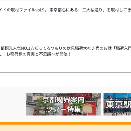
イドの取材ファイルvol.9。 東京都心にある「三大桜通り」を取材して
【京都観光人気NO.1☆知ってるつもりの伏見稲荷大社♪壱のお話「稲荷入
こ！お稲荷様の真実と不思議～が開催！