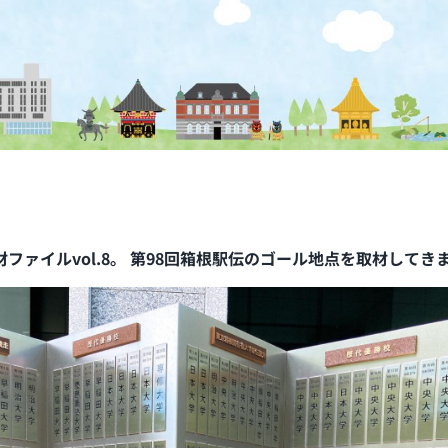
ファイルvol.8。 第98回箱根駅伝のゴール地点を取材してき