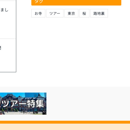
タグ
きまし
お寺
ツアー
東京
桜
路地裏
門