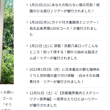
1月31日(火)にあなたの知らない昼の花街！祇
園のひる遊び♪ツアーが催行されました！
1月26日(木)にガイド付き裏路地ミニツアー！
烏丸五条界隈120分コース！が催行されまし
た
1月21日 (土) に 深堀！京都八条口ってこんな
ところ！知って得する！朝から始める脳活さ
んぽ！ツアーが催行されました
2023年1月2日（月）に日本最古の都七福神め
ぐりと京料理の盛り付け体験 -白みそのお雑
煮付き‐ツアーが催行されました！
しくお願い
12月31日（土）に【京都魔界案内ミステリー
 ゴール
ツアー冥界編】～冥界の入り口とは～ツアー
、「そう
が催行されました