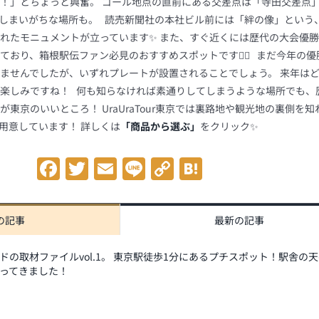
！」とちょっと興奮。 ゴール地点の直前にある交差点は「寺田交差点
しまいがちな場所も。 読売新聞社の本社ビル前には「絆の像」という、
れたモニュメントが立っています✨ また、すぐ近くには歴代の大会優
おり、箱根駅伝ファン必見のおすすめスポットです🏃‍♂️ まだ今年の
ませんでしたが、いずれプレートが設置されることでしょう。 来年は
楽しみですね！ 何も知らなければ素通りしてしまうような場所でも、
東京のいいところ！ UraUraTour東京では裏路地や観光地の裏側を知
用意しています！ 詳しくは
「商品から選ぶ」
をクリック✨
Facebook
Twitter
Email
Line
Copy
Hatena
Link
の記事
最新の記事
ドの取材ファイルvol.1。 東京駅徒歩1分にあるプチスポット！駅舎の
ってきました！