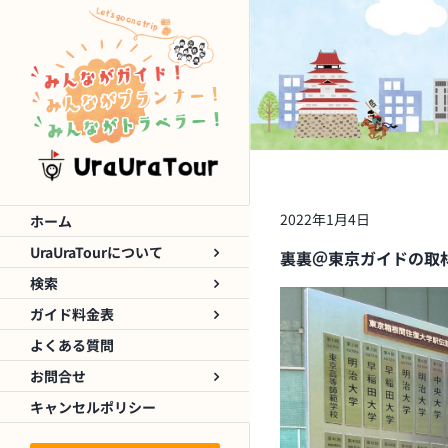
Skip
to
content
2022年1月4日
ホーム
UraUraTourについて
裏裏＠東京ガイドの取材
検索
ガイド料金表
よくある質問
お問合せ
キャンセルポリシー