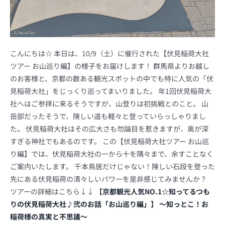
こんにちは☆ 本日は、10/9（土）に催行された【伏見稲荷大社
ツアー お山巡り編】の様子をお届けします！ 群馬県よりお越し
のお客様と、京都の数ある観光スポットの中でも特に人気の「伏
見稲荷大社」をじっくり巡ってまいりました。 年1回伏見稲荷大
社へはご参拝に来るそうですが、山登りは初挑戦とのこと。 山
岳部だったそうで、険しい道も軽々と登っていらっしゃりまし
た。 伏見稲荷大社はその広大さも勿論目を惹きますが、奥が深
すぎる神社でもあるのです。 この【伏見稲荷大社ツアー お山巡
り編】では、伏見稲荷大社の一から十を隅々まで、余すことなく
ご案内いたします。 千本鳥居だけじゃない！険しい石段を登った
先にある伏見稲荷の清々しいパワーを是非感じてみませんか？
ツアーの詳細はこちら↓↓
【京都観光人気NO.1☆知ってるつも
りの伏見稲荷大社♪弐のお話「お山巡り編」】 ～知っとこ！お
稲荷様の真実と不思議～