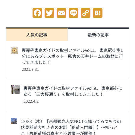
Facebook
Twitter
Email
Line
Copy
Hatena
Link
人気の記事
最新の記事
裏裏＠東京ガイドの取材ファイルvol.1。 東京駅徒歩1
分にあるプチスポット！駅舎の天井ドームの取材に行
ってきました！
2021.7.31
裏裏＠東京ガイドの取材ファイルvol.9。 東京都心に
ある「三大桜通り」を取材してきました！
2022.4.2
12/23（木）【京都観光人気NO.1☆知ってるつもりの
伏見稲荷大社♪壱のお話「稲荷入門編」】～知っと
こ！お稲荷様の真実と不思議～が開催！