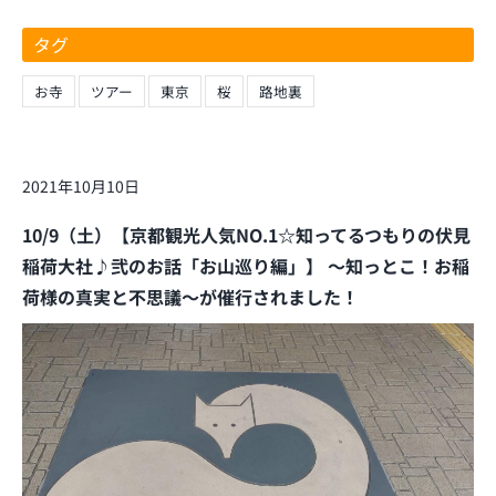
タグ
お寺
ツアー
東京
桜
路地裏
2021年10月10日
10/9（土）【京都観光人気NO.1☆知ってるつもりの伏見
稲荷大社♪弐のお話「お山巡り編」】 ～知っとこ！お稲
荷様の真実と不思議～が催行されました！