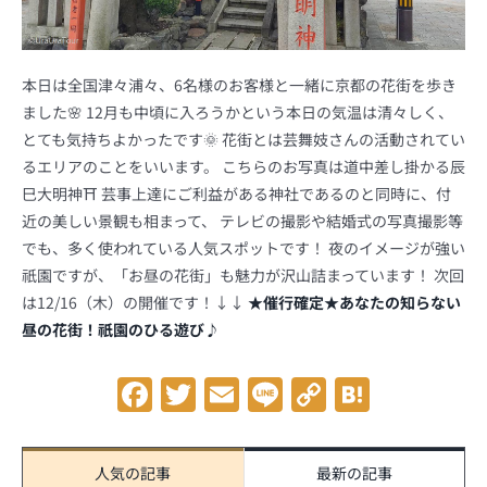
本日は全国津々浦々、6名様のお客様と一緒に京都の花街を歩き
ました🌸 12月も中頃に入ろうかという本日の気温は清々しく、
とても気持ちよかったです🌞 花街とは芸舞妓さんの活動されてい
るエリアのことをいいます。 こちらのお写真は道中差し掛かる辰
巳大明神⛩ 芸事上達にご利益がある神社であるのと同時に、付
近の美しい景観も相まって、 テレビの撮影や結婚式の写真撮影等
でも、多く使われている人気スポットです！ 夜のイメージが強い
祇園ですが、「お昼の花街」も魅力が沢山詰まっています！ 次回
は12/16（木）の開催です！↓↓
★催行確定★あなたの知らない
昼の花街！祇園のひる遊び♪
Facebook
Twitter
Email
Line
Copy
Hatena
Link
人気の記事
最新の記事