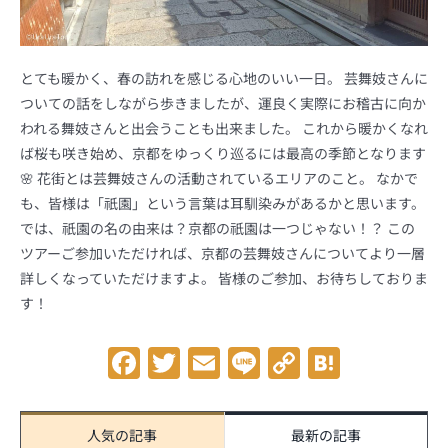
とても暖かく、春の訪れを感じる心地のいい一日。 芸舞妓さんに
ついての話をしながら歩きましたが、運良く実際にお稽古に向か
われる舞妓さんと出会うことも出来ました。 これから暖かくなれ
ば桜も咲き始め、京都をゆっくり巡るには最高の季節となります
🌸 花街とは芸舞妓さんの活動されているエリアのこと。 なかで
も、皆様は「祇園」という言葉は耳馴染みがあるかと思います。
では、祇園の名の由来は？京都の祇園は一つじゃない！？ この
ツアーご参加いただければ、京都の芸舞妓さんについてより一層
詳しくなっていただけますよ。 皆様のご参加、お待ちしておりま
す！
Facebook
Twitter
Email
Line
Copy
Hatena
Link
人気の記事
最新の記事