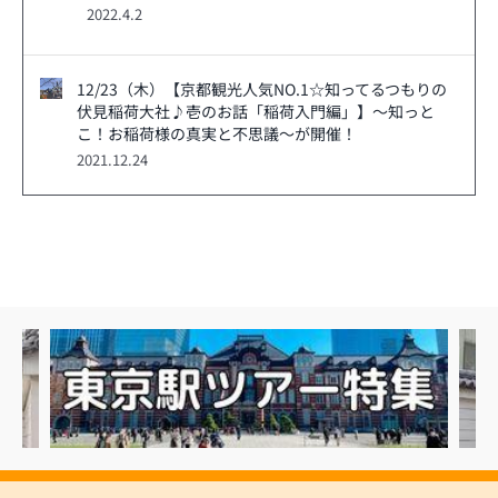
2022.4.2
12/23（木）【京都観光人気NO.1☆知ってるつもりの
伏見稲荷大社♪壱のお話「稲荷入門編」】～知っと
こ！お稲荷様の真実と不思議～が開催！
2021.12.24