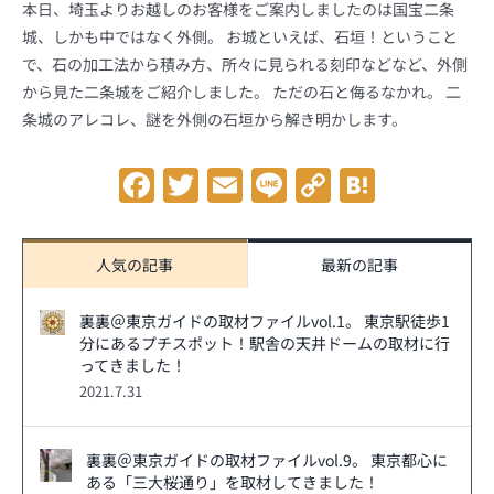
本日、埼玉よりお越しのお客様をご案内しましたのは国宝二条
城、しかも中ではなく外側。 お城といえば、石垣！ということ
で、石の加工法から積み方、所々に見られる刻印などなど、外側
から見た二条城をご紹介しました。 ただの石と侮るなかれ。 二
条城のアレコレ、謎を外側の石垣から解き明かします。
Facebook
Twitter
Email
Line
Copy
Hatena
Link
人気の記事
最新の記事
裏裏＠東京ガイドの取材ファイルvol.1。 東京駅徒歩1
分にあるプチスポット！駅舎の天井ドームの取材に行
ってきました！
2021.7.31
裏裏＠東京ガイドの取材ファイルvol.9。 東京都心に
ある「三大桜通り」を取材してきました！