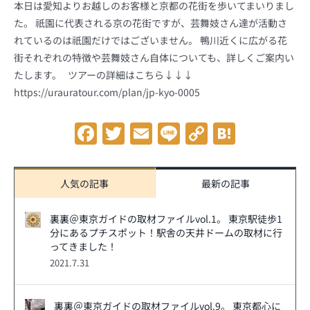
本日は愛知よりお越しのお客様と京都の花街を歩いてまいりまし
た。 祇園に代表される京の花街ですが、芸舞妓さん達が活動さ
れているのは祇園だけではございません。 鴨川近くに広がる花
街それぞれの特徴や芸舞妓さん自体についても、詳しくご案内い
たします。 ツアーの詳細はこちら↓↓↓
https://urauratour.com/plan/jp-kyo-0005
Facebook
Twitter
Email
Line
Copy
Hatena
Link
人気の記事
最新の記事
裏裏＠東京ガイドの取材ファイルvol.1。 東京駅徒歩1
分にあるプチスポット！駅舎の天井ドームの取材に行
ってきました！
2021.7.31
裏裏＠東京ガイドの取材ファイルvol.9。 東京都心に