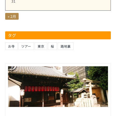
31
« 2月
タグ
お寺
ツアー
東京
桜
路地裏